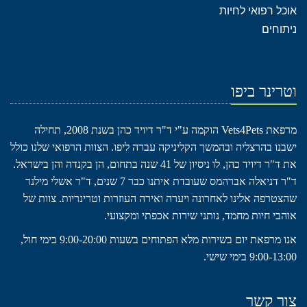
אוכל רפואי לחיות
ניתוחים
וטרינר ביפו
מרפאת Vets4Pets הוקמה ע"י ד"ר דיויד כהן בשנת 2008, תחילה
ישבנו בהרצליה ובהמשך הקליניקה עברה ליפו. הצוות הרפואי שלנו כולל
את ד"ר דיויד כהן, לו ניסיון של 41 שנה בתחום, הן בקנדה והן בישראל.
ד"ר דניאלה אברהמס שעובדת איתנו כבר 7 שנים, ד"ר אשלי מילנר
שהצטרפה אלינו לאחרונה ויערה ואירה העוזרות וטרינריות. צוות של
אוהבי חיות מחמד, נותני שירות אכפתי ומקצועי.
אנו מרפאת יום בשירות מלא הפתוחים בשעות 9:00-20:00 בימי חול,
9:00-13:00 בימי שישי.
צור קשר