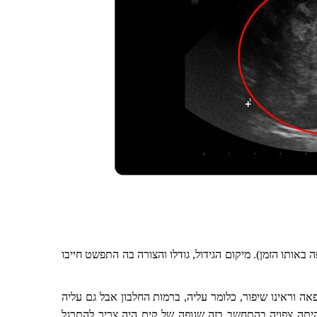
צד הבעלים ובהמלצתנו, קים נותחה והוצא מבטנה גידול במשקל 240 גרם (שהם כ3.5% ממשקל גופה באותו הזמן). מיקום הגידול, גודלו והצורה בה התפשט חייבו
ה וראינו שיפור, כלומר עליה, ברמות החלבון אבל גם עליה
היתה צפויה בהתחשב בזה שגופה של קים היה צריך להתרגל