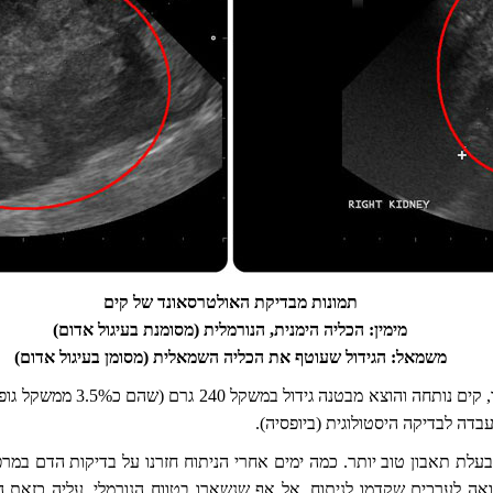
תמונות מבדיקת האולטרסאונד של קים
מימין: הכליה הימנית, הנורמלית (מסומנת בעיגול אדום)
משמאל: הגידול שעוטף את הכליה השמאלית (מסומן בעיגול אדום)
לאחר שבוע של לבטים ארוכים מ
דה לבדיקה היסטולוגית (ביופסיה).
לת תאבון טוב יותר. כמה ימים אחרי הניתוח חזרנו על בדיקות הדם במרפא
ואה לערכים שקדמו לניתוח, אל אף שנשארו בטווח הנורמלי. עליה כזאת 