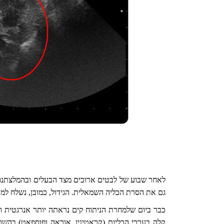
גם את הסרת הכליה השמאלית. הגידול, כמובן, נשלח למעב
כבר ביום שלמחרת הניתוח קים נראתה יותר אנרגטית ובע
קלה בערכי הכליות (קראטינין, אוראה ופוספאט) בהשו