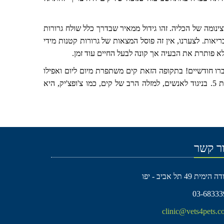
נומה של הכליה. זהו גידול ממאיר שבדרך כלל שולח גרורות
ריאות. לצערנו, אין זה פוסל המצאות של גרורות קטנות מידי
 לא פותרת את הבעיה אך קונה לבעל החיים עוד זמן.
רו חודשיים! בתקופה הזאת קים משתפרת מיום ליום ואפילו
עלתה במשקל חזרה למשקלה הנורמלי. בעליה מספרים שהתאבון שלה השתפר פלאים וכי היא מתנהגת כמו שהתנהגה כשהיתה בת 5. בניגוד לאנשים, למזלה הרב של קים, כמו צ'ופצ'יק, היא
ר קשר
הימית 49 תל אביב - יפו
03-68333
clinic@vets4pets.co