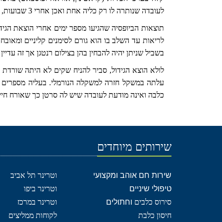
לעובדה שנותרה לו רק כליה אחת ואכן אחרי 3 שבועות, כאשר חזרנו על בדיקות הדם, ראינו שיפור והתייצבות של ערכי הכליה.
תוצאות הביופסיה שהגיעו מספר ימים אחרי הוצאת הגידו
לריאות עד השלב בו הוא גורם לסימנים קליניים ומאובחן
בשביל שניתן יהיה להבחין בהן בצילום רנטגן אך זה עדיי
לולא הוצא הגידול, סביר להניח שקים לא היתה שורדת 
כלבה ואינה מודעת לעובדה שיש לה סרטן כך שאורח חיי
שירותים מיוחדים
שירות חם אוהב ומקצועי
וטרינר תל אביב
טיפולי שיניים
וטרינר ביפו
סירוס כלבים
וחתולים
וטרינר במרכז
חיסון כלבת
לקוחות ממליצים