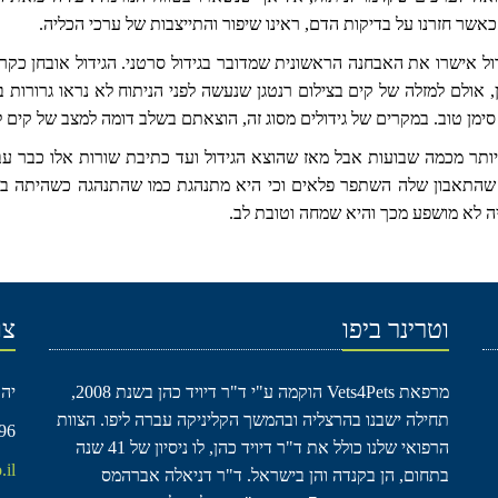
ל אישרו את האבחנה הראשונית שמדובר בגידול סרטני. הגידול אובחן כקרצי
, אולם למזלה של קים בצילום רנטגן שנעשה לפני הניתוח לא נראו גרורות ב
ן סימן טוב. במקרים של גידולים מסוג זה, הוצאתם בשלב דומה למצב של קים
יותר מכמה שבועות אבל מאז שהוצא הגידול ועד כתיבת שורות אלו כבר עב
ה לא מושפע מכך והיא שמחה וטובת לב.
וטרינר ביפו
צו
מרפאת Vets4Pets הוקמה ע"י ד"ר דיויד כהן בשנת 2008,
יהודה 
תחילה ישבנו בהרצליה ובהמשך הקליניקה עברה ליפו. הצוות
96
הרפואי שלנו כולל את ד"ר דיויד כהן, לו ניסיון של 41 שנה
.il
בתחום, הן בקנדה והן בישראל. ד"ר דניאלה אברהמס