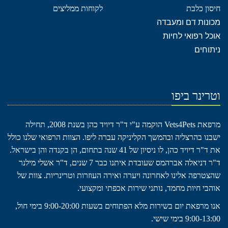
חיסון כלבת
לקוחות ממליצים
מכונות דם ומעבדה
אוכל רפואי לחיות
ניתוחים
וטרינר ביפו
מרפאת Vets4Pets הוקמה ע"י ד"ר דיויד כהן בשנת 2008, תחילה
ישבנו בהרצליה ובהמשך הקליניקה עברה ליפו. הצוות הרפואי שלנו כולל
את ד"ר דיויד כהן, לו ניסיון של 41 שנה בתחום, הן בקנדה והן בישראל.
ד"ר דניאלה אברהמס שעובדת איתנו כבר 7 שנים, ד"ר אשלי מילנר
שהצטרפה אלינו לאחרונה ויערה ואירה העוזרות וטרינריות. צוות של
אוהבי חיות מחמד, נותני שירות אכפתי ומקצועי.
אנו מרפאת יום בשירות מלא הפתוחים בשעות 9:00-20:00 בימי חול,
9:00-13:00 בימי שישי.