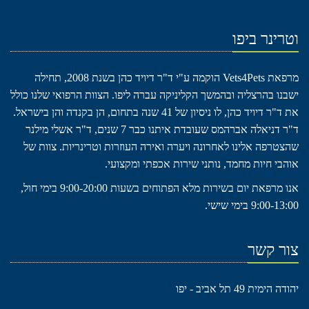
וטרינר ביפו
מרפאת Vets4Pets הוקמה ע"י ד"ר דיויד כהן בשנת 2008, תחילה
ישבנו בהרצליה ובהמשך הקליניקה עברה ליפו. הצוות הרפואי שלנו כולל
את ד"ר דיויד כהן, לו ניסיון של 41 שנה בתחום, הן בקנדה והן בישראל.
ד"ר דניאלה אברהמס שעובדת איתנו כבר 7 שנים, ד"ר אשלי מילנר
שהצטרפה אלינו לאחרונה ויערה ואירה העוזרות וטרינריות. צוות של
אוהבי חיות מחמד, נותני שירות אכפתי ומקצועי.
אנו מרפאת יום בשירות מלא הפתוחים בשעות 9:00-20:00 בימי חול,
9:00-13:00 בימי שישי.
צור קשר
יהודה הימית 49 תל אביב - יפו