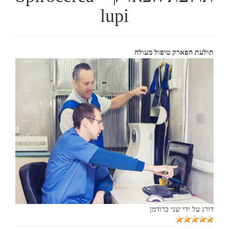
lupi
תולעת הפארק טיפול מעולה
דורג על ידי
שני ברודמן