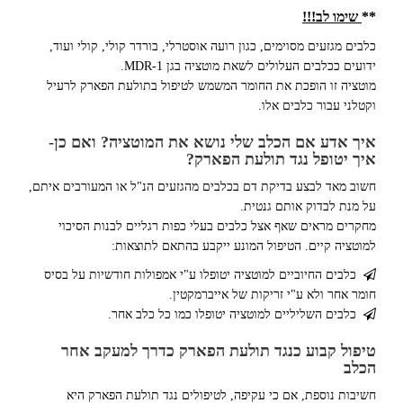
**
שימו לב!!!
כלבים מגזעים מסוימים, כגון רועה אוסטרלי, בורדר קולי, קולי ועוד,
ידועים ככלבים העלולים לשאת מוטציה בגן MDR-1.
מוטציה זו הופכת את החומר המשמש לטיפול בתולעת הפארק לרעיל
וקטלני עבור כלבים אלו.
איך אדע אם הכלב שלי נושא את המוטציה? ואם כן-
איך יטופל נגד תולעת הפארק?
חשוב מאד לבצע בדיקת דם בכלבים מהגזעים הנ"ל או המעורבים איתם,
על מנת לבדוק אותם גנטית.
מחקרים מראים שאף אצל כלבים בעלי כפות רגליים לבנות הסיכוי
למוטציה קיים. הטיפול המונע ייקבע בהתאם לתוצאות:
כלבים החיוביים למוטציה יטופלו ע"י אמפולות חודשיות על בסיס
חומר אחר ולא ע"י זריקות של אייברמקטין.
כלבים השליליים למוטציה יטופלו כמו כל כלב אחר.
טיפול קבוע כנגד תולעת הפארק כדרך למעקב אחר
הכלב
חשיבות נוספת, אם כי עקיפה, לטיפולים נגד תולעת הפארק היא