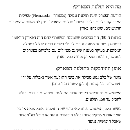
מה היא תולעת הפארק?
תולעת הפארק הינה תולעת עגולה (נמטודה - Nematoda) טפילית
המדביקה כלבים בלבד. השם "תולעת הפארק" ניתן לה משום שהמקרים
הראשונים, שאובחנו בארץ
בשנות ה-80', היו בכלבים שהמכנה המשותף להם היה הפארק הלאומי
ברמת-גן. שם זה מטעה וגורם לבעלי כלבים רבים לזלזל במחלה
המסוכנת, בעיקר בטענה שאינם מטיילים עם כלביהם בפארקים.
למעשה, תולעת הפארק נפוצה בכל הארץ.
אופן ההידבקות בתולעת הפארק:
צואה של כלב נגוע מכילה את ביצי התולעת אשר נאכלות על ידי
חיפושיות זבל קטנות (חלקן קטנות מ-1 ס"מ)
המשמשות כפונדקאי ביניים עבור התולעת. חיפושית בודדת יכולה
להכיל עד 150 תולעים.
כאשר כלב, המשמש כפונדקאי סופי של התולעת, אוכל צואה או כל
חומר אורגני מרקיב אחר ובולע חיפושית נגועה או אוכל בע"ח אחר
שאכל חיפושית נגועה,