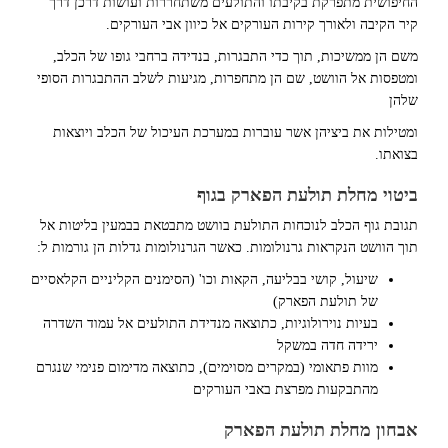
החיפושית מתפרקת בקיבתו והתולעים משתחררות ועושות דרכן דרך
קיר הקיבה ולאורך קירות העורקים אל כיוון אבי העורקים.
משם הן ממשיכות, תוך כדי התבגרות, בנדידה ברחבי גופו של הכלב,
ומטפסות אל הוושט, שם הן מתחפרות, מגיעות לשלב ההתבגרות הסופי
שלהן
ומטילות את ביציהן אשר עוברות במערכת העיכול של הכלב ויוצאות
בצואתו.
ביטוי מחלת תולעת הפארק בגוף
תגובת גוף הכלב לנוכחות התולעת בוושט מתבטאת בבמעין בליטות אל
תוך הוושט הנקראות גרנולומות. כאשר הגרנולומות גדלות הן גורמות ל:
שיעול, קושי בבליעה, הקאות וכו' (הסימנים הקליניים הקלאסיים
של תולעת הפארק)
בעיות נוירולוגיות, כתוצאה מנדידת התולעים אל עמוד השדרה
ירידה חדה במשקל
מוות פתאומי (במקרים מסוימים), כתוצאה מדימום פנימי שנגרם
מהתבקעות מפרצת באבי העורקים
אבחון מחלת תולעת הפארק