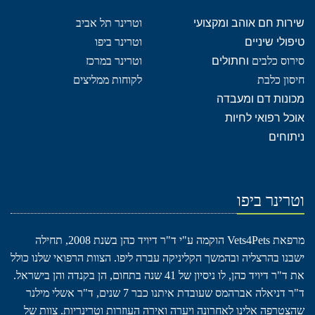
שירות חם אוהב ומקצועי
וטרינר תל אביב
טיפולי שיניים
וטרינר ביפו
סירוס כלבים
וחתולים
וטרינר במרכז
חיסון כלבת
לקוחות ממליצים
מכונות דם ומעבדה
אוכל רפואי לחיות
ניתוחים
וטרינר ביפו
מרפאת Vets4Pets הוקמה ע"י ד"ר דיויד כהן בשנת 2008, תחילה
ישבנו בהרצליה ובהמשך הקליניקה עברה ליפו. הצוות הרפואי שלנו כולל
את ד"ר דיויד כהן, לו ניסיון של 41 שנה בתחום, הן בקנדה והן בישראל.
ד"ר דניאלה אברהמס שעובדת איתנו כבר 7 שנים, ד"ר אשלי מילנר
שהצטרפה אלינו לאחרונה ויערה ואירה העוזרות וטרינריות. צוות של