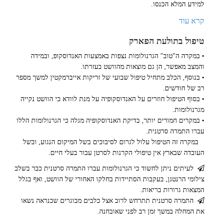
למידע המלא הכנסו.
קרא עוד
טיפול בתולעת הפארק
• במקרה ה"טוב" הגרנולומות נצפות באמצעות האנדוסקופ, ובמידה
והמצב מאפשר, הן גם מוצאות מהוושט בעזרתו.
• בנוסף, הכלב מתחיל טיפול שבועי של זריקות אייברמקטין למשך מספר
רב של חודשים.
• בסוף הטיפול חוזרים על האנדוסקופיה על מנת לוודא כי הוושט נקייה
מגרנולומות.
• במקרים חמורים יותר, בדיקת האנדוסקופיה מגלה כי הגרנולומות הללו
עברו התמרה סרטנית.
במקרה זה הטיפול עלול לגרום לסיבוכים בשל המיקום הנגוע, ובשל
העובדה שבארץ אין טיפולי הקרנות לסרטן עבור בעלי חיים.
לעיתים ניתן לחשוד כי הגרנולומות עברו התמרה סרטנית כבר בשלב
צילומי הרנטגן, בעקבות הסתיידות בחלקו האחורי של הוושט, ואף בגלל
המצאות גרורות בריאות.
התמרה סרטנית תתרחש לרוב אצל כלבים מבוגרים שכנראה נשאו
את המחלה במשך זמן רב לפני שאובחנה.