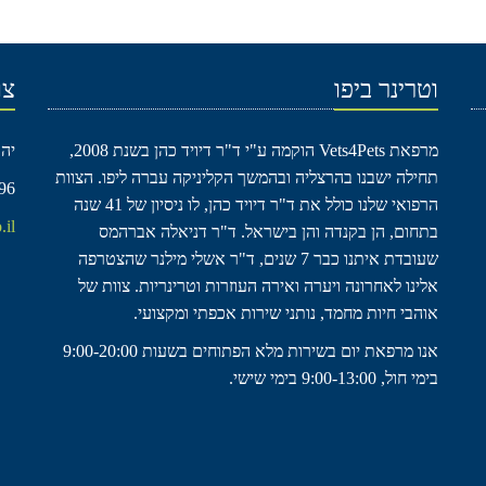
וטרינר ביפו
צו
מרפאת Vets4Pets הוקמה ע"י ד"ר דיויד כהן בשנת 2008,
יהודה 
תחילה ישבנו בהרצליה ובהמשך הקליניקה עברה ליפו. הצוות
96
הרפואי שלנו כולל את ד"ר דיויד כהן, לו ניסיון של 41 שנה
.il
בתחום, הן בקנדה והן בישראל. ד"ר דניאלה אברהמס
שעובדת איתנו כבר 7 שנים, ד"ר אשלי מילנר שהצטרפה
אלינו לאחרונה ויערה ואירה העוזרות וטרינריות. צוות של
אוהבי חיות מחמד, נותני שירות אכפתי ומקצועי.
אנו מרפאת יום בשירות מלא הפתוחים בשעות 9:00-20:00
בימי חול, 9:00-13:00 בימי שישי.