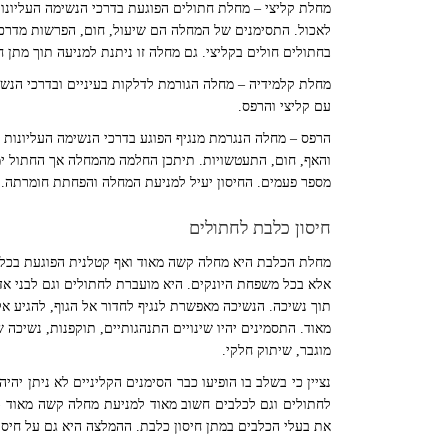
מחלת קליצי – מחלת חתולים הפוגעת בדרכי הנשימה העליונו
לאכול. התסימנים של המחלה הם שיעול, חום, הפרשות מדרכי
בחתולים חולים בקליצי. גם מחלה זו ניתנת למניעה תוך מתן ח
מחלת קלמידיה – מחלה הגורמת לדלקות בעיניים ובדרכי הנשי
עם קליצי והרפס.
הרפס – מחלה הנגרמת מנגיף הפוגע בדרכי הנשימה העליונות 
והאף, חום, התעטשויות. תיתכן החלמה מהמחלה אך החתול ימש
מספר פעמים. החיסון יעיל למניעת המחלה והפחתת חומרתה.
חיסון כלבת לחתולים
מחלת הכלבת היא מחלה קשה מאוד ואף קטלנית הפוגעת בכל ה
אלא בכל משפחת היונקים. היא מועברת לחתולים וגם לבני אדם
תוך נשיכה. הנשיכה מאפשרת לנגיף לחדור אל הגוף, להגיע א
מאוד. התסמינים יהיו שינויים התנהגותיים, תוקפנות, נשיכה 
מוגבר, שיתוק חלקי.
נציין כי בשלב בו הופיעו כבר הסימנים הקליניים לא ניתן יה
לחתולים וגם לכלבים חשוב מאוד למניעת מחלה קשה מאוד (
את בעלי הכלבים במתן חיסון כלבת. ההמלצה היא גם על חיסו