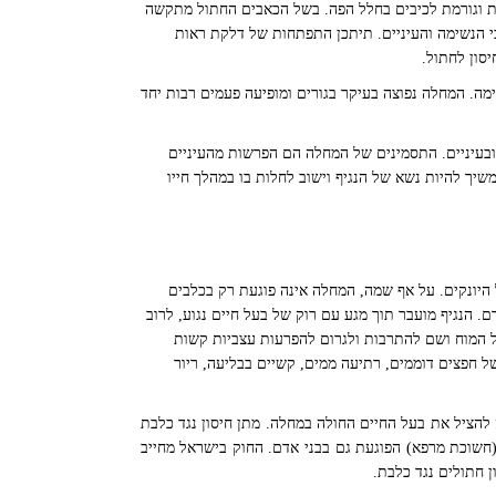
ת וגורמת לכיבים בחלל הפה. בשל הכאבים החתול מתקשה
 הנשימה והעיניים. תיתכן התפתחות של דלקת ראות
יסון לחתול.
מה. המחלה נפוצה בעיקר בגורים ומופיעה פעמים רבות יחד
ובעיניים. התסמינים של המחלה הם הפרשות מהעיניים
יך להיות נשא של הנגיף וישוב לחלות בו במהלך חייו
יונקים. על אף שמה, המחלה אינה פוגעת רק בכלבים
. הנגיף מועבר תוך מגע עם רוק של בעל חיים נגוע, לרוב
ל המוח ושם להתרבות ולגרום להפרעות עצביות קשות
של חפצים דוממים, רתיעה ממים, קשיים בבליעה, ריור
יה להציל את בעל החיים החולה במחלה. מתן חיסון נגד כלבת
חשוכת מרפא) הפוגעת גם בבני אדם. החוק בישראל מחייב
ן חתולים נגד כלבת.