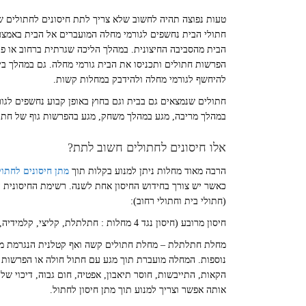
טעות נפוצה תהיה לחשוב שלא צריך לתת חיסונים לחתולים ש
חתולי הבית נחשפים לגורמי מחלה המועברים אל הבית באמצעו
הבית מהסביבה החיצונית. במהלך הליכה שגרתית ברחוב או פינ
הפרשות חתולים ותכניסו את הבית גורמי מחלה. גם במהלך בי
להיחשף לגורמי מחלה ולהידבק במחלות קשות.
חתולים שנמצאים גם בבית וגם בחוץ באופן קבוע נחשפים לגור
במהלך מריבה, מגע במהלך משחק, מגע בהפרשות גוף של חתול
אלו חיסונים לחתולים חשוב לתת?
הרבה מאוד מחלות ניתן למנוע בקלות תוך
מתן חיסונים לחתול
כאשר יש צורך בחידוש החיסון אחת לשנה. רשימת החיסונית 
(חתולי בית וחתולי רחוב):
חיסון מרובע (חיסון נגד 4 מחלות : חתלתלת, קליצי, קלמידיה, הרפס)
מחלת חתלתלת – מחלת חתולים קשה ואף קטלנית הנגרמת מנג
נוספות. המחלה מועברת תוך מגע עם חתול חולה או הפרשות
הקאות, התייבשות, חוסר תיאבון, אפטיה, חום גבוה, דיכוי ש
אותה אפשר וצריך למנוע תוך מתן חיסון לחתול.