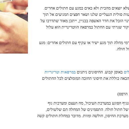
לא יוצאים מהבית ולא באים במגע עם חתולים אחרים.
ת סולית הנעליים שלנו ושאר חפצים המגיעים אל תוך
וי הזבל את חדר האשפה בבניין, ייתכן מאוד שתדרכו על
קור שגרתי עם החתול במרפאה הווטרינרית הוא עלול
מי מחלה תוך מגע ישיר או עקיף עם חתולים אחרים: מגע
 חולה.
ים
באופן קבוע. החיסונים ניתנים
במרפאות וטרינריות
הבאה כוללת את חיסוני החובה המומלצים לכל החתולים
יף הפוגע במערכת העיכול, מח העצם ומערכות גוף
 של חתול חולה. התסמינים של המחלה הם שלשולים,
ל מערכת החיסון, חולשה ומוות. מדובר במחלת חתולים קשה